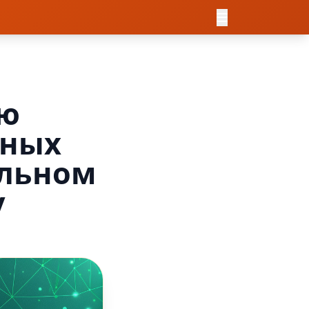
ую
ьных
альном
у