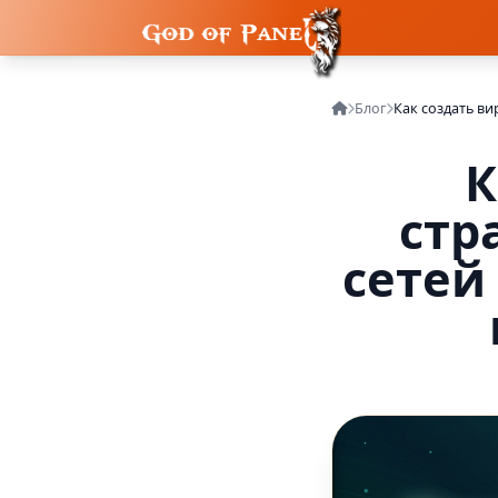
Блог
К
стр
сетей