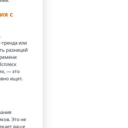
ния.
ия с
.
-тренда или
ать разницей
времени
Всплеск
х, — это
ивно ищет.
вания
ков. Это не
лекает ваше