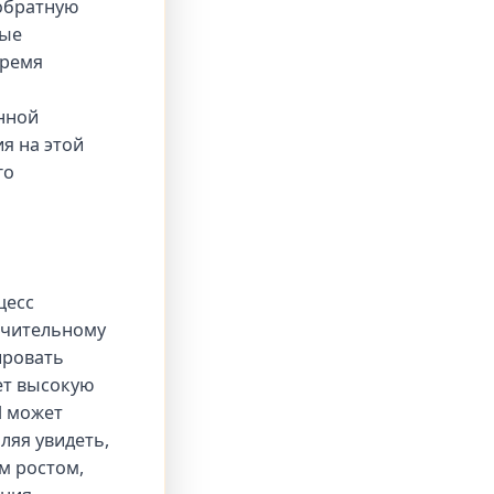
обратную
вые
время
нной
я на этой
го
цесс
начительному
ировать
ет высокую
l может
ляя увидеть,
м ростом,