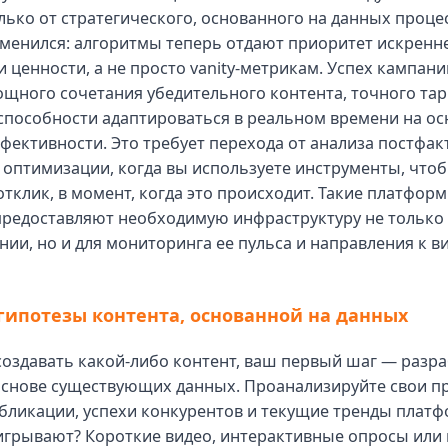
олько от стратегического, основанного на данных процес
менился: алгоритмы теперь отдают приоритет искренн
 ценности, а не просто vanity-метрикам. Успех кампани
ощного сочетания убедительного контента, точного тар
способности адаптироваться в реальном времени на о
фективности. Это требует перехода от анализа постфак
оптимизации, когда вы используете инструменты, что
отклик, в момент, когда это происходит. Такие платформ
предоставляют необходимую инфраструктуру не только 
ии, но и для мониторинга ее пульса и направления к в
гипотезы контента, основанной на данных
оздавать какой-либо контент, ваш первый шаг — разр
 основе существующих данных. Проанализируйте свои 
ликации, успехи конкурентов и текущие тренды платф
грывают? Короткие видео, интерактивные опросы или 