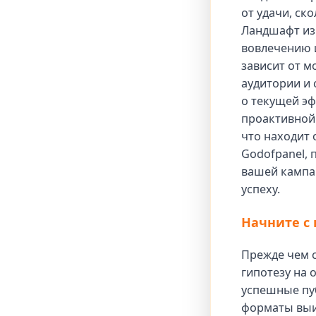
от удачи, ск
Ландшафт из
вовлечению и
зависит от м
аудитории и 
о текущей эф
проактивной 
что находит 
Godofpanel, 
вашей кампан
успеху.
Начните с 
Прежде чем с
гипотезу на
успешные пуб
форматы выи