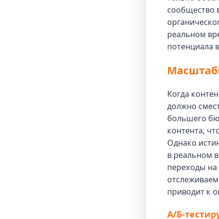
сообщество в
органическог
реальном вр
потенциала 
Масштаби
Когда конте
должно смест
большего бю
контента, чт
Однако истин
в реальном в
переходы на 
отслеживаем
приводит к 
А/Б-тестир