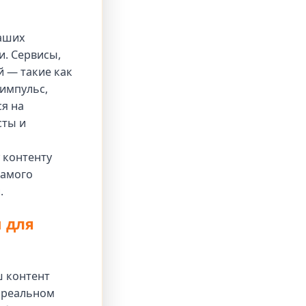
ваших
. Сервисы,
 — такие как
 импульс,
я на
сты и
 контенту
самого
.
 для
ш контент
 реальном