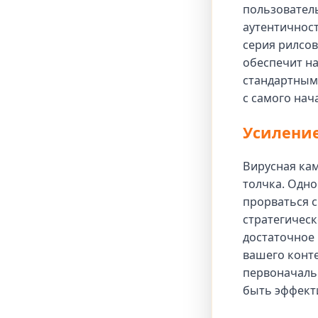
пользователь
аутентичност
серия рилсов
обеспечит н
стандартным
с самого нач
Усиление
Вирусная ка
толчка. Одно
прорваться 
стратегическ
достаточное 
вашего конте
первоначаль
быть эффект