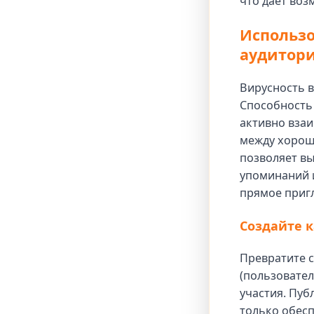
что дает воз
Использо
аудитор
Вирусность в
Способность
активно взаи
между хорош
позволяет вы
упоминаний 
прямое пригл
Создайте 
Превратите с
(пользовател
участия. Пуб
только обесп