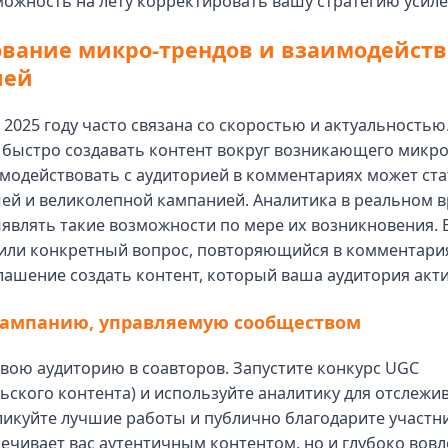
можность на лету корректировать вашу стратегию усиле
вание микро-трендов и взаимодейств
ией
 2025 году часто связана со скоростью и актуальностью
 быстро создавать контент вокруг возникающего микро
модействовать с аудиторией в комментариях может ст
ей и великолепной кампанией. Аналитика в реальном 
являть такие возможности по мере их возникновения. 
или конкретный вопрос, повторяющийся в комментария
ашение создать контент, который ваша аудитория акт
кампанию, управляемую сообществом
вою аудиторию в соавторов. Запустите конкурс UGC
ьского контента) и используйте аналитику для отслежи
ликуйте лучшие работы и публично благодарите участни
ечивает вас аутентичным контентом, но и глубоко вов