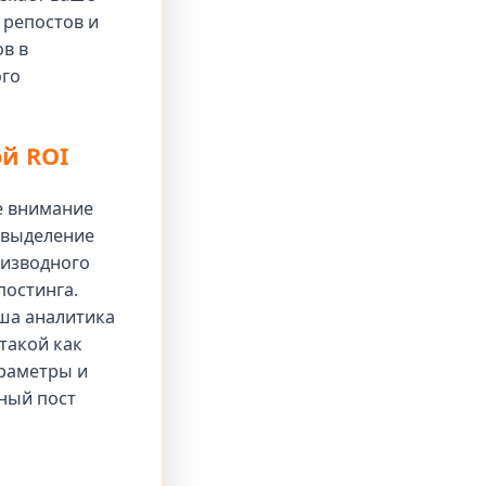
 репостов и
в в
го
й ROI
е внимание
 выделение
оизводного
постинга.
аша аналитика
такой как
араметры и
ный пост