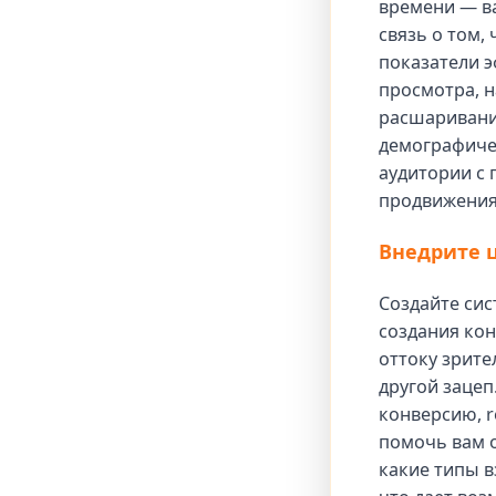
времени — в
связь о том,
показатели э
просмотра, н
расшаривани
демографичес
аудитории с
продвижения
Внедрите 
Создайте сис
создания кон
оттоку зрите
другой зацеп
конверсию, r
помочь вам о
какие типы 