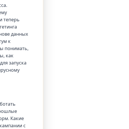
са.
ему
и теперь
гетинга
снове данных
тум к
бы понимать,
ы, как
для запуска
ирусному
аботать
прошлые
орм. Какие
кампании с