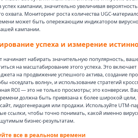
 успех кампании, значительно увеличивая вероятность
о охвата. Мониторинг роста количества UGC-материало
емени может быть опережающим индикатором вирусно
вашей кампании.
рование успеха и измерение истинно
нт начинает набирать значительную популярность, ваш
иться на масштабирование этого успеха. Это включает
джета на продвижение успешного актива, создание пр
обы «оседлать волну», и использование стратегий кросс
ная ROI — это не только просмотры; это конверсии. В
ремени должна быть привязана к более широкой цели, 
сайт, лидогенерация или продажи. Используйте UTM-п
ые ссылки, чтобы точно понимать, какой именно вирус
ощутимым бизнес-результатам.
уйте все в реальном времени