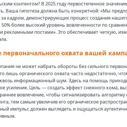
ским контентом? В 2025 году первостепенное значение
ь. Ваша гипотеза должна быть конкретной: «Мы предпо
 за кадром, демонстрирующих процесс создания нашего
а 50% более высокий уровень вовлеченности по сравне
и рекламными постами». Это обеспечивает четкую, из
ала.
 первоначального охвата вашей камп
мпания не может набрать обороты без сильного перво
го лишь органического охвата часто недостаточно, чт
сквозь информационный шум. Здесь на помощь приход
ое усиление. Цель — создать эффект снежного кома, вы
раннее вовлечение, чтобы сигнализировать алгоритму 
нта, тем самым увеличив его органическое распростра
ный импульс должен выглядеть и ощущаться аутентич
ивным.