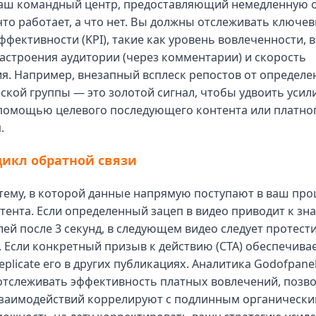
аш командный центр, предоставляющий немедленную 
 что работает, а что нет. Вы должны отслеживать ключе
ффективности (KPI), такие как уровень вовлеченности, 
астроения аудитории (через комментарии) и скорость
я. Например, внезапный всплеск репостов от определе
кой группы — это золотой сигнал, чтобы удвоить усили
 помощью целевого последующего контента или платно
.
цикл обратной связи
тему, в которой данные напрямую поступают в ваш про
тента. Если определенный зацеп в видео приводит к з
лей после 3 секунд, в следующем видео следует протест
. Если конкретный призыв к действию (CTA) обеспечива
eplicate его в других публикациях. Аналитика Godofpane
тслеживать эффективность платных вовлечений, позво
взаимодействий коррелируют с подлинным органически