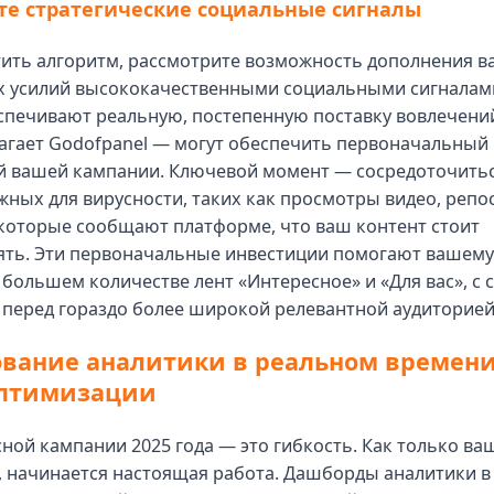
те стратегические социальные сигналы
тить алгоритм, рассмотрите возможность дополнения 
х усилий высококачественными социальными сигналами
спечивают реальную, постепенную поставку вовлечений
лагает Godofpanel — могут обеспечить первоначальный
 вашей кампании. Ключевой момент — сосредоточитьс
жных для вирусности, таких как просмотры видео, репо
 которые сообщают платформе, что ваш контент стоит
ять. Эти первоначальные инвестиции помогают вашему
 большем количестве лент «Интересное» и «Для вас», с 
 перед гораздо более широкой релевантной аудиторией
вание аналитики в реальном времени
оптимизации
ной кампании 2025 года — это гибкость. Как только ва
, начинается настоящая работа. Дашборды аналитики в