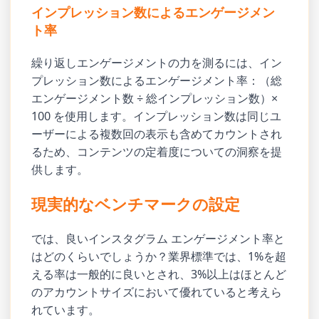
インプレッション数によるエンゲージメン
ト率
繰り返しエンゲージメントの力を測るには、イン
プレッション数によるエンゲージメント率：（総
エンゲージメント数 ÷ 総インプレッション数）×
100 を使用します。インプレッション数は同じユ
ーザーによる複数回の表示も含めてカウントされ
るため、コンテンツの定着度についての洞察を提
供します。
現実的なベンチマークの設定
では、良いインスタグラム エンゲージメント率と
はどのくらいでしょうか？業界標準では、1%を超
える率は一般的に良いとされ、3%以上はほとんど
のアカウントサイズにおいて優れていると考えら
れています。