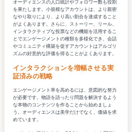
オーディエンスの人口統計やフォロワー数も役割
を果たします。小規模なアカウントは、より親密
なやり取りにより、より高い割合を達成すること
がよくあります。さらに、ストーリー、リール、
インタラクティブな投票などの機能を活用するこ
とでエンゲージメントの種類を多様化でき、会話
やコミュニティ構築を促すアカウントはアルゴリ
ズムの好意的な評価を得ることがよくあります。
インタラクションを増幅させる実
証済みの戦略
エンゲージメント率を高めるには、意図的な努力
が必要です。物語を語ったり問題を解決するよう
な本物のコンテンツを作ることから始めましょ
う。オーディエンスは美学だけでなく、価値を求
めています。