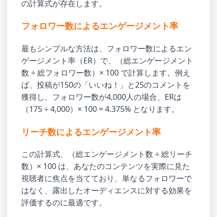
の計算式が存在します。
フォロワー数によるエンゲージメント率
最もシンプルな方法は、フォロワー数によるエン
ゲージメント率（ER）で、（総エンゲージメント
数 ÷ 総フォロワー数）× 100 で計算します。例え
ば、投稿が150の「いいね！」と25のコメントを
獲得し、フォロワー数が4,000人の場合、ERは
（175 ÷ 4,000）× 100 = 4.375% となります。
リーチ数によるエンゲージメント率
この計算式、（総エンゲージメント数 ÷ 総リーチ
数）× 100 は、あなたのコンテンツを実際に見た
視聴者に焦点を当てており、単なるフォロワーで
はなく、露出したオーディエンスに対する効果を
評価するのに最適です。