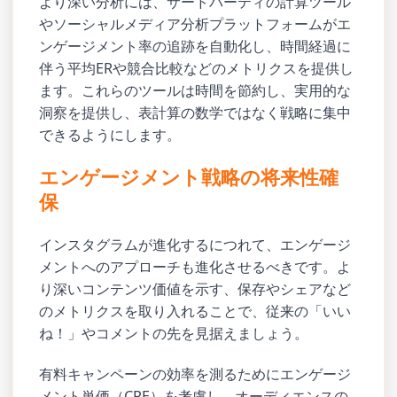
より深い分析には、サードパーティの計算ツール
やソーシャルメディア分析プラットフォームがエ
ンゲージメント率の追跡を自動化し、時間経過に
伴う平均ERや競合比較などのメトリクスを提供し
ます。これらのツールは時間を節約し、実用的な
洞察を提供し、表計算の数学ではなく戦略に集中
できるようにします。
エンゲージメント戦略の将来性確
保
インスタグラムが進化するにつれて、エンゲージ
メントへのアプローチも進化させるべきです。よ
り深いコンテンツ価値を示す、保存やシェアなど
のメトリクスを取り入れることで、従来の「いい
ね！」やコメントの先を見据えましょう。
有料キャンペーンの効率を測るためにエンゲージ
メント単価（CPE）を考慮し、オーディエンスの