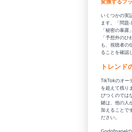
変換するフ
いくつかの実証
ます。「問題
「秘密の暴露
「予想外のひ
も、視聴者の
ることを確認
トレンド
TikTokの
を超えて残り
びつくのでは
鍵は、他の人
加えることで
ださい。
Godofpa