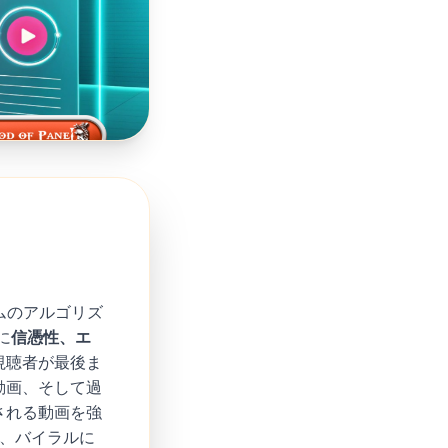
ムのアルゴリズ
に
信憑性、エ
視聴者が最後ま
動画、そして過
される動画を強
、バイラルに