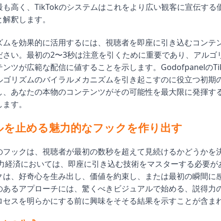
も高く、TikTokのシステムはこれをより広い観客に宣伝する
と解釈します。
ズムを効果的に活用するには、視聴者を即座に引き込むコンテ
ださい。最初の2〜3秒は注意を引くために重要であり、アルゴ
ンツが広範な配信に値することを示します。GodofpanelのTi
ルゴリズムのバイラルメカニズムを引き起こすのに役立つ初期
し、あなたの本物のコンテンツがその可能性を最大限に発揮す
します。
ルを止める魅力的なフックを作り出す
のフックは、視聴者が最初の数秒を超えて見続けるかどうかを
注意力経済においては、即座に引き込む技術をマスターする必要が
クは、好奇心を生み出し、価値を約束し、または最初の瞬間に
のあるアプローチには、驚くべきビジュアルで始める、説得力
ロセスを明らかにする前に興味をそそる結果を示すことが含ま