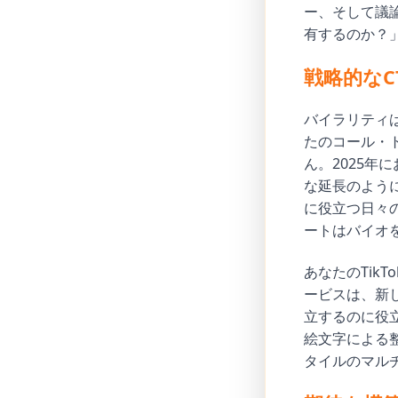
ー、そして議
有するのか？
戦略的な
バイラリティ
たのコール・
ん。2025年
な延長のよう
に役立つ日々
ートはバイオ
あなたのTik
ービスは、新
立するのに役
絵文字による整
タイルのマル