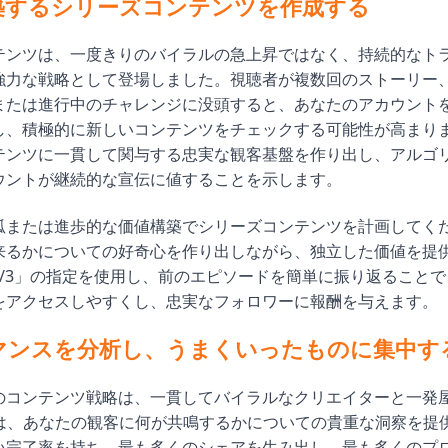
築するシリーズコンテンツを作成する
テンツは、一度きりのバイラルの急上昇ではなく、持続的なト
強力な戦略として登場しました。視聴者が複数回のストーリー
または進行中のチャレンジに没頭すると、あなたのアカウント
し、積極的に新しいコンテンツをチェックする可能性が高まり
テンツに一貫して関与する忠実な観客基盤を作り出し、アルゴ
ウントが継続的な宣伝に値することを示します。
弧または進歩的な価値構築でシリーズコンテンツを計画してく
来るかについての好奇心を作り出しながら、独立した価値を提
1/3」の指定を使用し、前のエピソードを簡単に振り返ること
をアクセスしやすくし、忠実なフォロワーに報酬を与えます。
マンスを分析し、うまくいったものに集中す
のコンテンツ戦略は、一貫してバイラルなクリエイターと一発
分析は、あなたの観客に何が共鳴するかについての貴重な洞察を提
い完了率を持ち、最も多くのシェアを生み出し、最も多くのプ