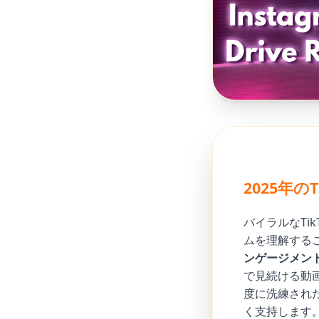
2025年
バイラルなTi
ムを理解するこ
ンゲージメン
で見続ける動
度に洗練され
く支持します