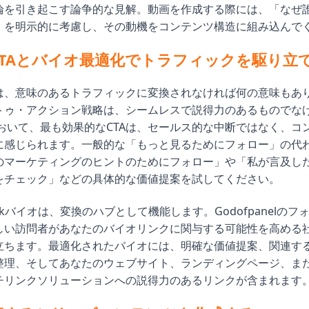
論を引き起こす論争的な見解。動画を作成する際には、「なぜ
」を明示的に考慮し、その動機をコンテンツ構造に組み込んで
CTAとバイオ最適化でトラフィックを駆り立
は、意味のあるトラフィックに変換されなければ何の意味もあ
トゥ・アクション戦略は、シームレスで説得力のあるものでな
において、最も効果的なCTAは、セールス的な中断ではなく、コ
に感じられます。一般的な「もっと見るためにフォロー」の代
のマーケティングのヒントのためにフォロー」や「私が言及し
をチェック」などの具体的な価値提案を試してください。
Tokバイオは、変換のハブとして機能します。Godofpanelの
しい訪問者があなたのバイオリンクに関与する可能性を高める
立ちます。最適化されたバイオには、明確な価値提案、関連す
理、そしてあなたのウェブサイト、ランディングページ、またはLi
チリンクソリューションへの説得力のあるリンクが含まれます