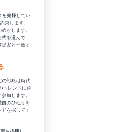
スを発揮してい
を約束します。
のめかします。
公式を選んで
値提案と一致す
る
定の戦略は時代
のトレンドに飛
に参加します。
独自のひねりを
ンドを探してく
動画を後押し