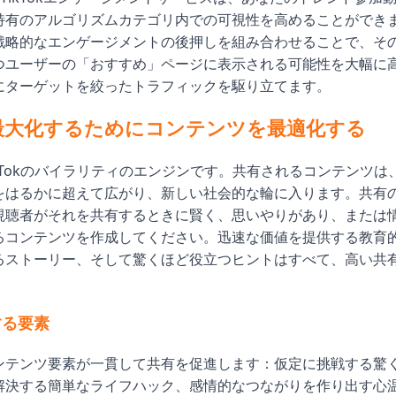
特有のアルゴリズムカテゴリ内での可視性を高めることができ
戦略的なエンゲージメントの後押しを組み合わせることで、そ
つユーザーの「おすすめ」ページに表示される可能性を大幅に
にターゲットを絞ったトラフィックを駆り立てます。
最大化するためにコンテンツを最適化する
kTokのバイラリティのエンジンです。共有されるコンテンツは
をはるかに超えて広がり、新しい社会的な輪に入ります。共有
視聴者がそれを共有するときに賢く、思いやりがあり、または
るコンテンツを作成してください。迅速な価値を提供する教育
るストーリー、そして驚くほど役立つヒントはすべて、高い共
する要素
ンテンツ要素が一貫して共有を促進します：仮定に挑戦する驚
解決する簡単なライフハック、感情的なつながりを作り出す心