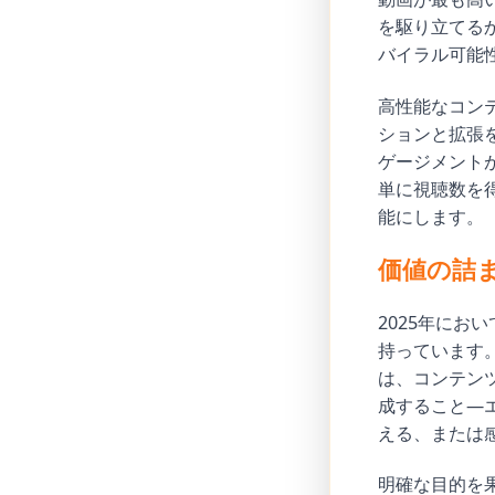
を駆り立てる
バイラル可能
高性能なコン
ションと拡張を
ゲージメント
単に視聴数を
能にします。
価値の詰
2025年にお
持っています
は、コンテン
成すること—
える、または
明確な目的を