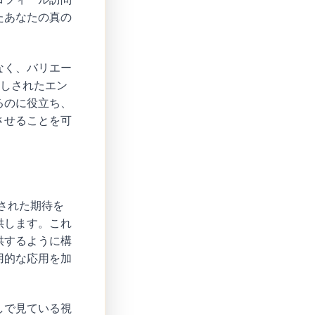
たあなたの真の
なく、バリエー
押しされたエン
るのに役立ち、
させることを可
練された期待を
供します。これ
供するように構
用的な応用を加
しで見ている視