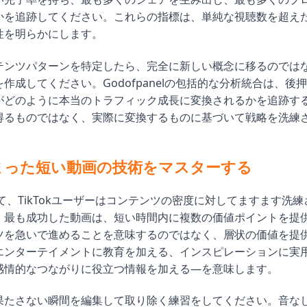
かを追跡してください。これらの指標は、単純な視聴数を超え
性を明らかにします。
テンツパターンを特定したら、完全に新しい概念に移るのでは
作成してください。Godofpanelの包括的な分析統合は、後
がどのように本当のトラフィック成長に変換されるかを追跡す
得るものではなく、実際に変換するものに基づいて戦略を洗練
まった短い動画の技術をマスターする
いて、TikTokユーザーはコンテンツの密度に対してますます洗
。最も成功した動画は、短い時間内に複数の価値ポイントを提
ツを急いで進めることを意味するのではなく、層状の価値を提
エンターテイメントに教育を加える、インスピレーションに実
感情的なつながりに役立つ情報を加える—を意味します。
果たさない瞬間を編集して取り除く練習をしてください。音な