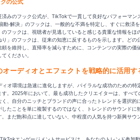
ックの公式
済みのフック公式が、TikTokで一貫して良好なパフォーマン
-扇動-解決」のフックは、一般的な不満を特定し、すぐに救済
」のフックは、視聴者が見逃していると感じる貴重な情報をほ
ねり」のフックは、従来の知恵に反するものを示します。どの
信頼を維持し、直帰率を減らすために、コンテンツの実際の価
してください。
のオーディオとエフェクトを戦略的に活用す
オーディオ環境は急速に進化しますが、バイラルな成功のための特
ます。2025年において、最も成功したクリエイターは、すべて
なく、自分のニッチとブランドの声に合ったトレンドを選択的
がしたことを単に複製するのではなく、トレンドのサウンドに
す。まだ飽和点に達していない、中程度の人気を持つ新興サウ
nelのTikTokエンゲージメントサービスは、あなたのトレンド参加