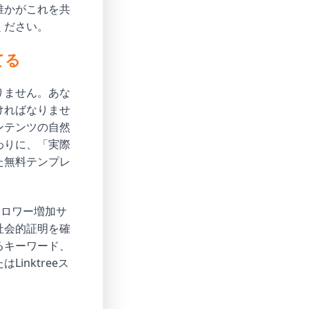
誰かがこれを共
ください。
てる
りません。あな
ければなりませ
ンテンツの自然
わりに、「実際
た無料テンプレ
フォロワー増加サ
社会的証明を確
るキーワード、
nktreeス
。