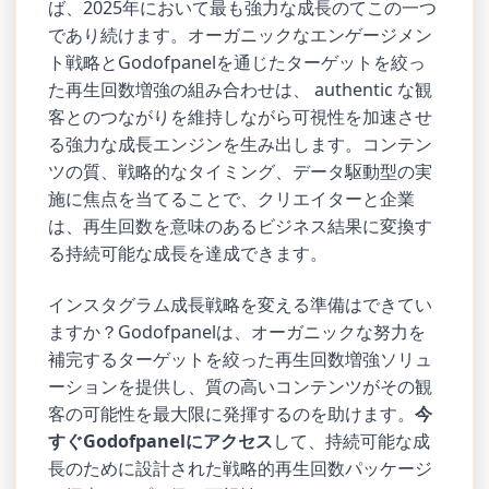
ば、2025年において最も強力な成長のてこの一つ
であり続けます。オーガニックなエンゲージメン
ト戦略とGodofpanelを通じたターゲットを絞っ
た再生回数増強の組み合わせは、 authentic な観
客とのつながりを維持しながら可視性を加速させ
る強力な成長エンジンを生み出します。コンテン
ツの質、戦略的なタイミング、データ駆動型の実
施に焦点を当てることで、クリエイターと企業
は、再生回数を意味のあるビジネス結果に変換す
る持続可能な成長を達成できます。
インスタグラム成長戦略を変える準備はできてい
ますか？Godofpanelは、オーガニックな努力を
補完するターゲットを絞った再生回数増強ソリュ
ーションを提供し、質の高いコンテンツがその観
客の可能性を最大限に発揮するのを助けます。
今
すぐGodofpanelにアクセス
して、持続可能な成
長のために設計された戦略的再生回数パッケージ