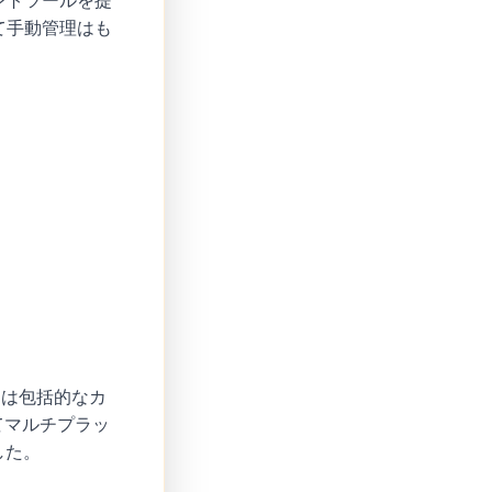
ントツールを提
て手動管理はも
nelは包括的なカ
じてマルチプラッ
した。