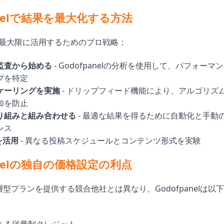
anelで結果を最大化する方法
を最大限に活用するためのプロ戦略：
監査から始める
- Godofpanelの分析を使用して、パフォー
プを特定
ケーリングを実施
- ドリップフィード機能により、アルゴリズ
加を防止
り組みと組み合わせる
- 最適な結果を得るために自動化と手動
ンス
を活用
- 異なる投稿スケジュールとコンテンツ形式を実験
anelの独自の価格設定の利点
型プランを提供する競合他社とは異なり、Godofpanelは以