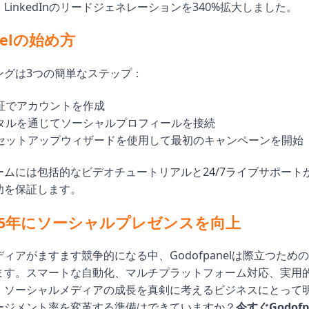
LinkedInのリードジェネレーションを340%拡大しました。
anelの始め方
ングは3つの簡単なステップ：
証でアカウントを作成
タルを通じてソーシャルプロフィールを接続
セットアップウィザードを使用して最初のキャンペーンを開始
ームには包括的なビデオチュートリアルと24/7ライブサポート
功を保証します。
25年にソーシャルプレゼンスを向上
ィアがますます競争的になる中、Godofpanelは際立つため
ます。スマートな自動化、マルチプラットフォーム対応、実用
、ソーシャルメディアの成長を真剣に考えるビジネスにとって
ージメント率を変革する準備はできていますか？
今すぐGodof