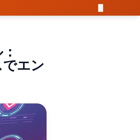
ル：
ビスでエン