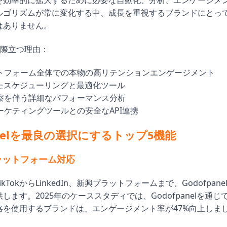
を効率的に拡大するために必要な自動化、分析、エンゲージメ
ルゴリズムが常に変化する中、成長を重視するブランドにとっ
はありません。
elが際立つ理由：
トフォーム全体での本物の高リテンションエンゲージメント
したスケジューリングと最適化ツール
察を伴う詳細なパフォーマンス分析
ーケティングツールとの安全なAPI連携
panelを最良の選択にするトップ5機能
プラットフォーム対応
やTikTokからLinkedIn、新興プラットフォームまで、Godofpa
します。2025年のケーススタディでは、Godofpanelを通
略を使用するブランドは、エンゲージメント率が47%向上しま