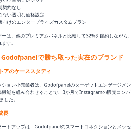
ある従量制クレジット
期契約なし
のない透明な価格設定
店向けのエンタープライズカスタムプラン
ザーは、他のプレミアムパネルと比較して32%を節約しながら
れます。
Godofpanelで勝ち取った実在のブランド
トアのケーススタディ
ション小売業者は、Godofpanelのターゲットエンゲージメ
機能を組み合わせることで、3か月でInstagramの販売コン
せました。
の成長
ートアップは、Godofpanelのスマートコネクションとメッ