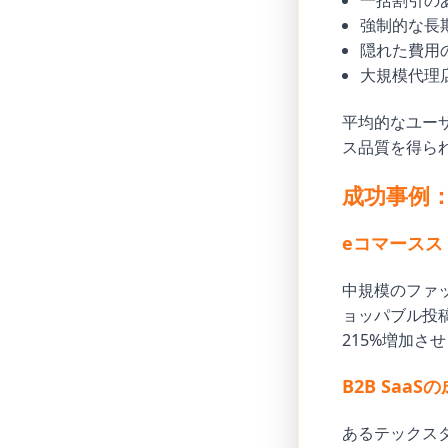
一括割引の
強制的な長
隠れた費用
大規模代理
平均的なユー
ス品質を得ら
成功事例：
eコマースス
中規模のファッ
ョッパブル投稿
215%増加さ
B2B SaaS
あるテックスタ