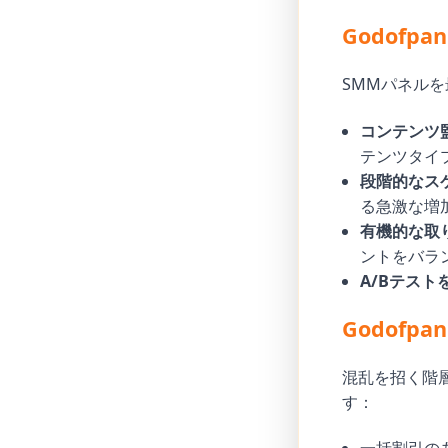
Godofp
SMMパネル
コンテンツ
テンツタイ
段階的なス
る急激な増
有機的な取
ントをバラ
A/Bテスト
Godofp
混乱を招く階層
す：