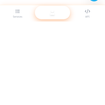
Services
API
Le meilleur fournisseur de panneau SMM pour revendeurs.
Boostez votre présence sur les réseaux sociaux avec nos
services de haute qualité.
Système en ligne
Liens rapides
Services
Docs API