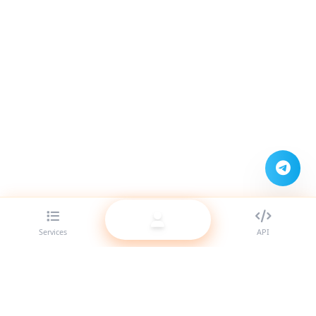
Services
API