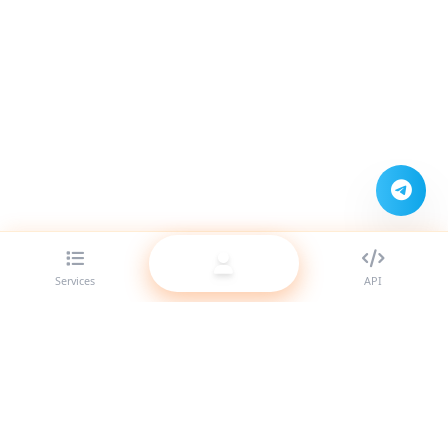
Services
API