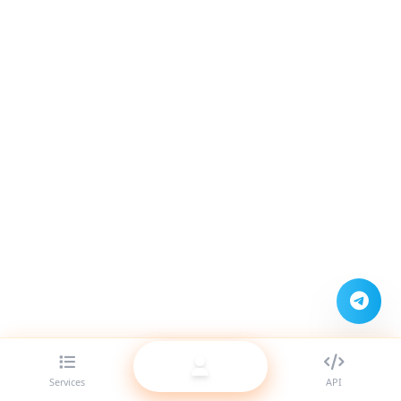
Services
API