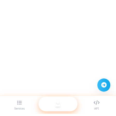
Services
API