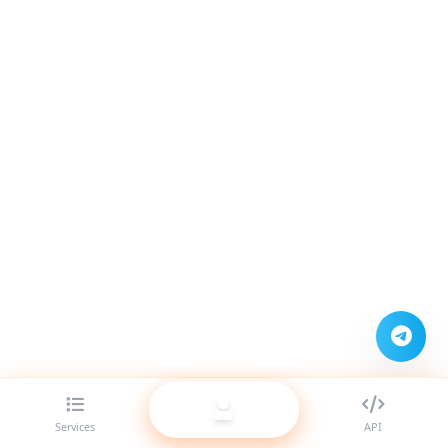
Services
API