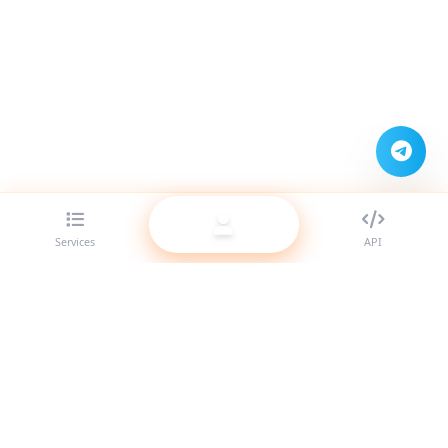
Services
API