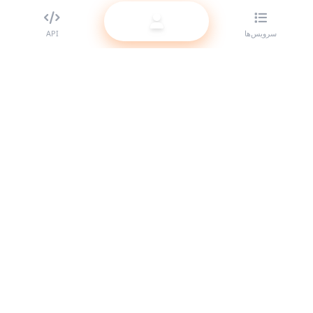
سرویس‌ها
API
بهترین ارائه‌دهنده SMM panel برای ریسلرها. با سرویس‌های باکیفیت ما
حضور خود را در شبکه‌های اجتماعی تقویت کنید.
سیستم آنلاین است
لینک‌های سریع
سرویس‌ها
مستندات API
قوانین استفاده
پشتیبانی