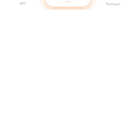
سرویس‌ها
API
بهترین ارائه‌دهنده SMM panel برای ریسلرها. با سرویس‌های باکیفیت ما
حضور خود را در شبکه‌های اجتماعی تقویت کنید.
سیستم آنلاین است
لینک‌های سریع
سرویس‌ها
مستندات API
قوانین استفاده
پشتیبانی