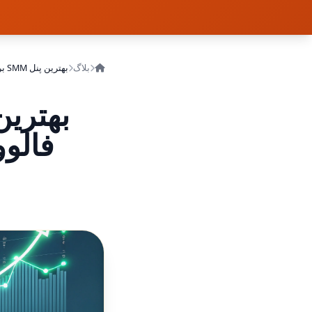
بلاگ
فالو