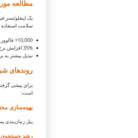
مطالعه موردی: چگونه ی
یک اینفلوئنسر فی
سلامت استفاده کر
10,000+ فالوور واقعی در یک ماه
35% افزایش نرخ تعامل
تبدیل بیشتر به بر
روندهای شبکه‌های اجت
است:
بهینه‌سازی مح
پنل زمان‌بندی پ
رشد جستجوی ص