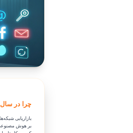
چرا در سال 2025 به یک پنل SMM قدرتمند نیاز داری
بر هوش مصنوعی بر این ح