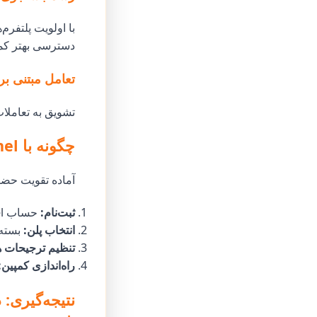
دسترسی بهتر کم
تعامل مبتنی بر
تشویق به تعاملا
چگونه با Godofpanel شروع کنید؟
آماده تقویت حضور
ثبت‌نام:
حساب Godofpanel خود را ایجاد کنید.
انتخاب پلن:
بسته‌
تنظیم ترجیحات 
راه‌اندازی کمپین: