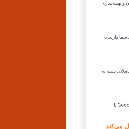
 و بهینه‌سازی
ما دارند. با
 ناگهانی که ممکن است باعث واکنش الگوریتم‌ها شود، Godofpanel تعاملاتی شبیه به
چه در حال رشد در اینستاگرام، تیک‌تاک، یوتیوب یا توییتر باشید، هوش مصنوعی Godofpanel با