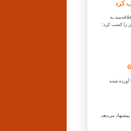
اقه‌مند به
یر را کسب کرد:
مگام شد. در اینجا نحوه همراهی Godofpanel با شما آورده شده
یشنهاد می‌دهد.