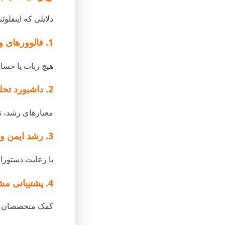
دلایلی که اینفلوئنسرها و کسب‌
1. فالوورهای واقعی و فعال
هیچ ربات یا حسا
2. داشبورد تحلیلی پیشرفته
معیارهای رشد، ن
3. رشد ایمن و مطمئن
با رعایت دستورال
4. پشتیبانی مشتری 24/7
کمک متخصصان برا