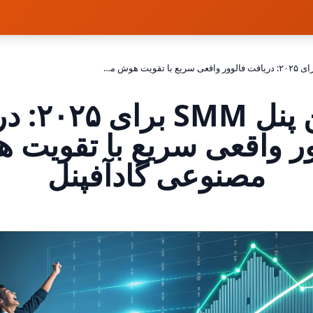
بهترین پنل SMM برای ۲۰۲۵: دریافت فالوور واقعی سریع با تقویت هوش مصنوعی گادآفپنل
بهترین پنل 
ور واقعی سریع با تقویت 
مصنوعی گادآفپنل