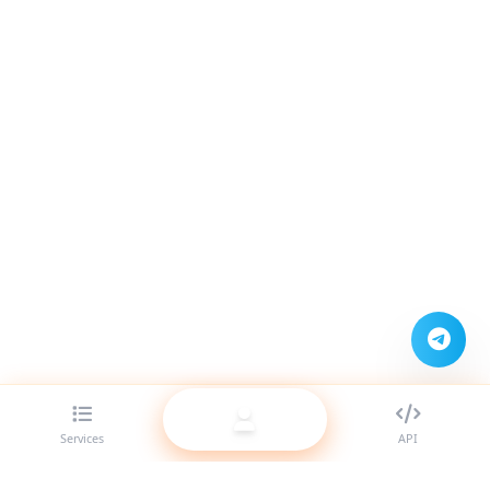
Services
API