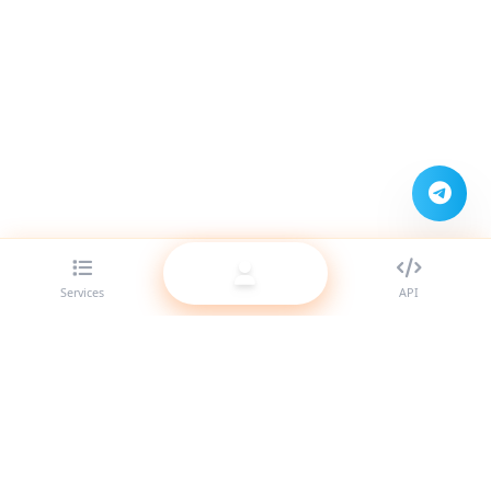
Services
API