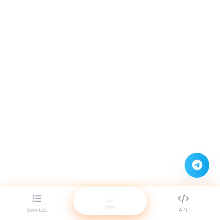
Services
API